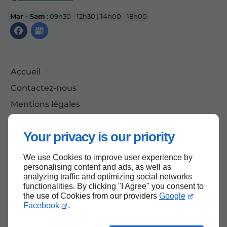
Mar - Sam
: 09h30 - 12h30 | 14h00 - 18h00
Accueil
Contactez-nous
Mentions légales
Plan du site
Your privacy is our priority
We use Cookies to improve user experience by
Haut de page
personalising content and ads, as well as
analyzing traffic and optimizing social networks
functionalities. By clicking "I Agree" you consent to
the use of Cookies from our providers
Google
Facebook
.