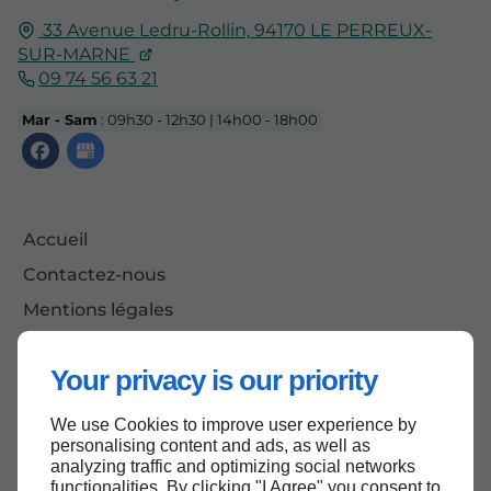
33 Avenue Ledru-Rollin,
94170
LE PERREUX-
SUR-MARNE
09 74 56 63 21
Mar - Sam
: 09h30 - 12h30 | 14h00 - 18h00
Accueil
Contactez-nous
Mentions légales
Plan du site
Your privacy is our priority
We use Cookies to improve user experience by
Haut de page
personalising content and ads, as well as
analyzing traffic and optimizing social networks
functionalities. By clicking "I Agree" you consent to